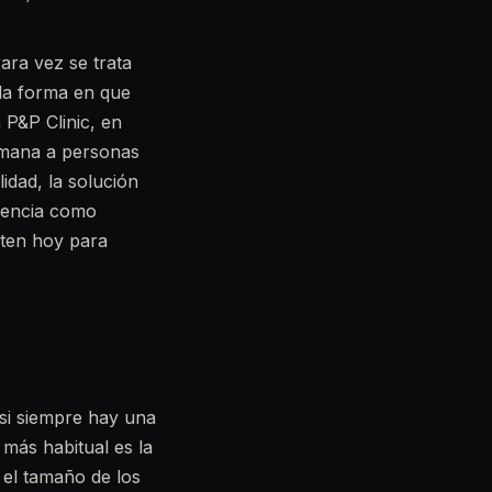
ara vez se trata
 la forma en que
 P&P Clinic, en
emana a personas
idad, la solución
riencia como
sten hoy para
asi siempre hay una
más habitual es la
 el tamaño de los