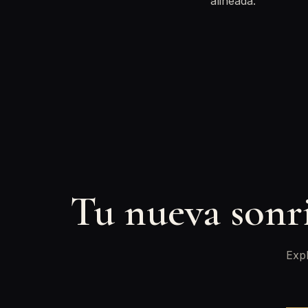
alineada.
Tu nueva sonr
Expl