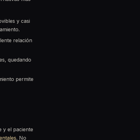
vibles y casi
tamiento.
ente relación
tes, quedando
miento permite
 y el paciente
dentales
. No