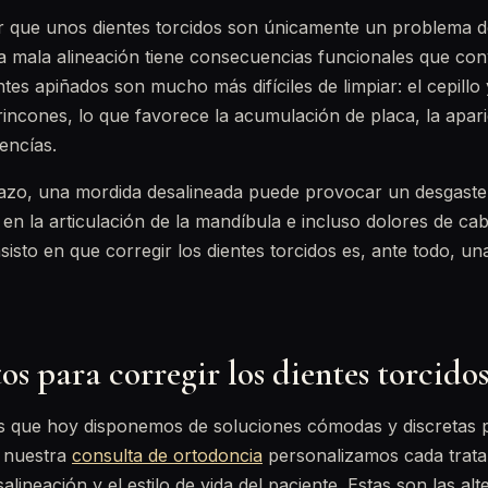
r que unos dientes torcidos son únicamente un problema d
a mala alineación tiene consecuencias funcionales que con
tes apiñados son mucho más difíciles de limpiar: el cepillo 
 rincones, lo que favorece la acumulación de placa, la apar
encías.
azo, una mordida desalineada puede provocar un desgaste 
 en la articulación de la mandíbula e incluso dolores de cab
sisto en que corregir los dientes torcidos es, ante todo, un
s para corregir los dientes torcido
es que hoy disponemos de soluciones cómodas y discretas 
n nuestra
consulta de ortodoncia
personalizamos cada trata
salineación y el estilo de vida del paciente. Estas son las al