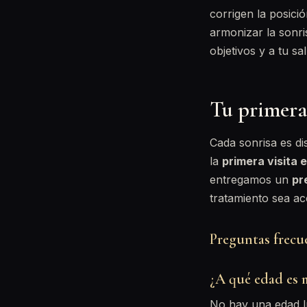
corrigen la posici
armonizar la sonri
objetivos y a tu s
Tu primera
Cada sonrisa es di
la
primera visita 
entregamos un
pr
tratamiento sea a
Preguntas frecue
¿A qué edad es m
No hay una edad lí