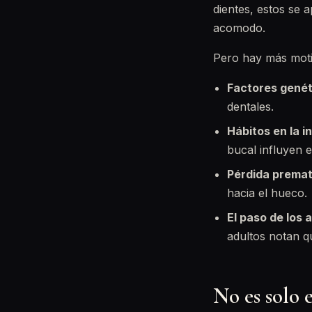
dientes, estos se 
acomodo.
Pero hay más moti
Factores genét
dentales.
Hábitos en la i
bucal influyen e
Pérdida premat
hacia el hueco.
El paso de los 
adultos notan q
No es solo e