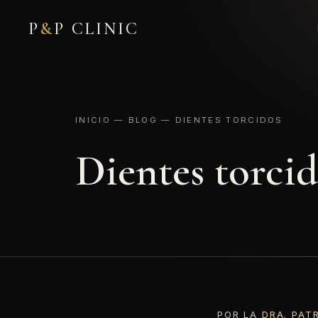
P
&
P CLINIC
INICIO
—
BLOG
— DIENTES TORCIDOS
Dientes torci
POR LA
DRA. PAT