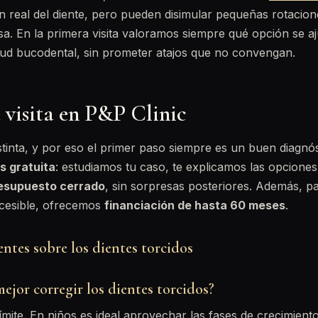
ón real del diente, pero pueden disimular pequeñas rotacion
sa. En la primera visita valoramos siempre qué opción se aj
alud bucodental, sin prometer atajos que no convengan.
 visita en P&P Clinic
stinta, y por eso el primer paso siempre es un buen diagnós
es gratuita
: estudiamos tu caso, te explicamos las opciones
esupuesto cerrado
, sin sorpresas posteriores. Además, pa
ccesible, ofrecemos
financiación de hasta 60 meses
.
ntes sobre los dientes torcidos
ejor corregir los dientes torcidos?
mite. En niños es ideal aprovechar las fases de crecimiento