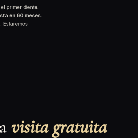
el primer diente.
asta en 60 meses
.
o
. Estaremos
na
visita gratuita