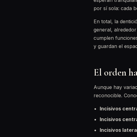
esperan tranquilam
por sí sola: cada b
En total, la denti
general, alrededor
cumplen funciones 
y guardan el espaci
El orden h
Aunque hay variac
reconocible. Conoc
Incisivos centr
Incisivos centr
Incisivos latera