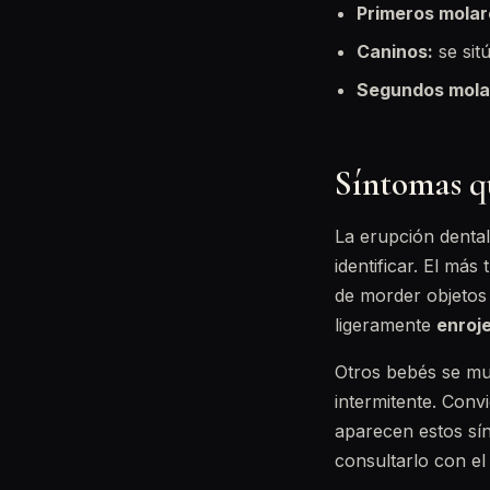
Primeros molar
Caninos:
se sit
Segundos mola
Síntomas qu
La erupción dental
identificar. El más 
de morder objetos 
ligeramente
enroj
Otros bebés se mu
intermitente. Conv
aparecen estos sí
consultarlo con el 