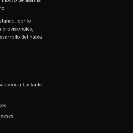
s motivo de alarma
ho.
etando, por lo
 provisionales,
sarrollo del habla
secuencia bastante
ses.
 meses.