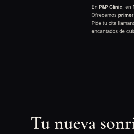
En
P&P Clinic
, en 
Ofrecemos
primer
Pide tu cita llama
encantados de cuid
Tu nueva sonr