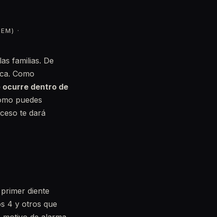
EM) ·
as familias. De
oca. Como
 ocurre dentro de
cómo puedes
ceso te dará
 primer diente
s 4 y otros que