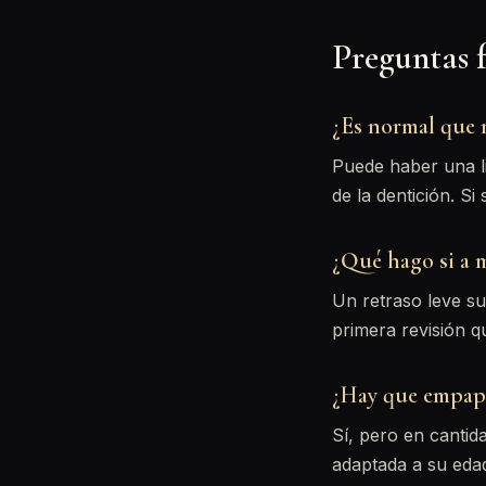
Preguntas f
¿Es normal que m
Puede haber una li
de la dentición. Si
¿Qué hago si a m
Un retraso leve s
primera revisión qu
¿Hay que empapa
Sí, pero en cantid
adaptada a su edad