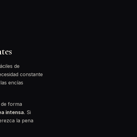
ntes
áciles de
ecesidad constante
 las encías
 de forma
ea intensa
. Si
erezca la pena