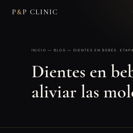
P
&
P CLINIC
INICIO
—
BLOG
— DIENTES EN BEBÉS: ETAP
Dientes en beb
aliviar las mol