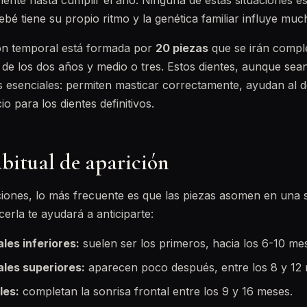
ente hasta cumplir el año. Ninguna de estas situaciones e
ebé tiene su propio ritmo y la genética familiar influye muc
ción temporal está formada por
20 piezas
que se irán compl
 de los dos años y medio o tres. Estos dientes, aunque sean
esenciales: permiten masticar correctamente, ayudan al de
o para los dientes definitivos.
abitual de aparición
iones, lo más frecuente es que las piezas asomen en una 
erla te ayudará a anticiparte:
ales inferiores:
suelen ser los primeros, hacia los 6-10 me
ales superiores:
aparecen poco después, entre los 8 y 12
les:
completan la sonrisa frontal entre los 9 y 16 meses.