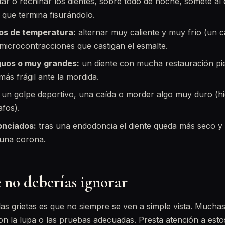
ar o rechinar los dientes, sobre todo de noche, somete al
 que termina fisurándolo.
os de temperatura:
alternar muy caliente y muy frío (un 
microcontracciones que castigan el esmalte.
guos o muy grandes:
un diente con mucha restauración pi
ás frágil ante la mordida.
un golpe deportivo, una caída o morder algo muy duro (hi
afos).
onciados:
tras una endodoncia el diente queda más seco y 
 una corona.
 no deberías ignorar
as grietas es que no siempre se ven a simple vista. Muchas
on la lupa o las pruebas adecuadas. Presta atención a esto