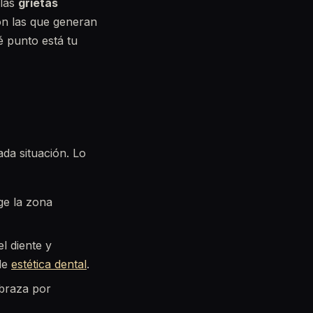
 las
grietas
son las que generan
é punto está tu
da situación. Lo
ge la zona
el diente y
 de
estética dental
.
abraza por