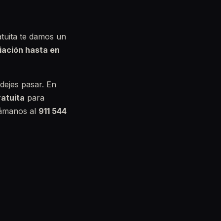
atuita te damos un
iación hasta en
 dejes pasar. En
ratuita
para
lámanos al
911 544