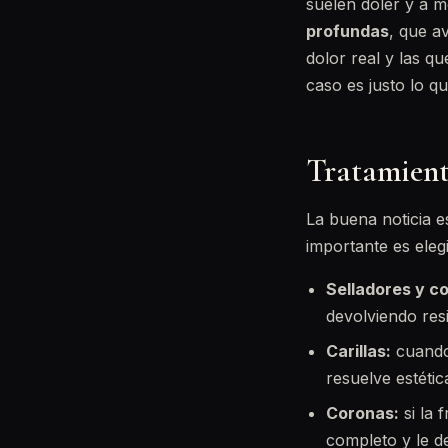
suelen doler y a m
profundas
, que a
dolor real y las qu
caso es justo lo qu
Tratamient
La buena noticia 
importante es eleg
Selladores y c
devolviendo res
Carillas:
cuando 
resuelve estéti
Coronas:
si la 
completo y le d