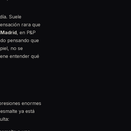
día. Suele
sensación rara que
n
Madrid
, en P&P
rado pensando que
piel, no se
viene entender qué
a presiones enormes
esmalte ya está
ulta: