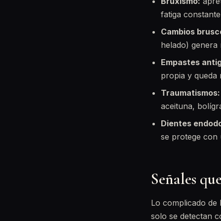
Bruxismo:
apret
fatiga constante
Cambios brusc
helado) genera 
Empastes anti
propia y queda m
Traumatismos:
aceituna, bolígr
Dientes endod
se protege con
Señales que
Lo complicado de l
solo se detectan c