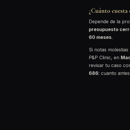
¿Cuánto cuesta 
Depende de la prof
presupuesto cer
60 meses
.
Si notas molestias
P&P Clinic, en
Mad
revisar tu caso co
686
: cuanto antes