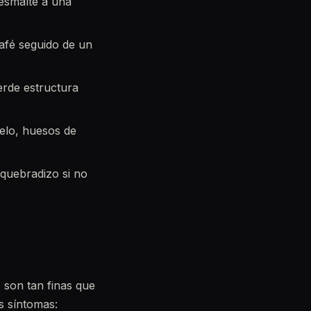
 esmalte a una
café seguido de un
erde estructura
elo, huesos de
quebradizo si no
 son tan finas que
s síntomas: