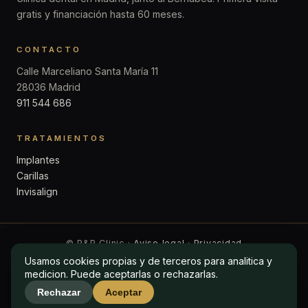
gratis y financiación hasta 60 meses.
CONTACTO
Calle Marceliano Santa María 11
28036 Madrid
911 544 686
TRATAMIENTOS
Implantes
Carillas
Invisalign
© P&P Clinic ·
Aviso legal
·
Privacidad
Usamos cookies propias y de terceros para analitica y
Usamos cookies propias y de terceros para analitica y
medicion. Puede aceptarlas o rechazarlas.
medicion. Puede aceptarlas o rechazarlas.
Rechazar
Rechazar
Aceptar
Aceptar