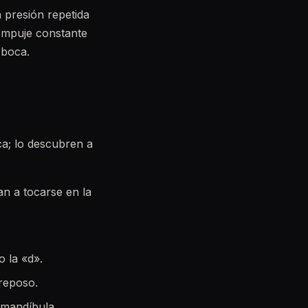
 presión repetida
 empuje constante
 boca.
ca; lo descubren a
gan a tocarse en la
o la «d».
 reposo.
a mandíbula.