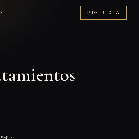
O
PIDE TU CITA
atamientos
EM) ·