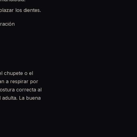
lazar los dientes.
oración
el chupete o el
an a respirar por
ostura correcta al
d adulta. La buena