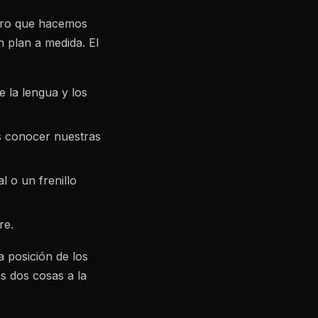
mero que hacemos
 plan a medida. El
e la lengua y los
es conocer nuestras
al o un frenillo
re.
a posición de los
s dos cosas a la