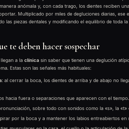
manera anómala y, con cada trago, los dientes reciben una
portar. Multiplicado por miles de degluciones diarias, ese
o las piezas dentales y modificando el equilibrio de toda la
ue te deben hacer sospechar
llegan a la
clínica
sin saber que tienen una deglución atípi
ema. Estas son las señales más habituales:
a
: al cerrar la boca, los dientes de arriba y de abajo no lle
dos hacia fuera o separaciones que aparecen con el tiempo.
pronunciación, sobre todo con sonidos como la «s», la «t» 
pirar por la boca y a mantener los labios entreabiertos en
ias musculares en la cara, el cuello o la articulación de l