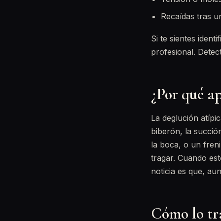
Recaídas tras u
Si te sientes iden
profesional. Detec
¿Por qué a
La deglución atípi
biberón, la succió
la boca, o un fren
tragar. Cuando est
noticia es que, au
Cómo lo tr