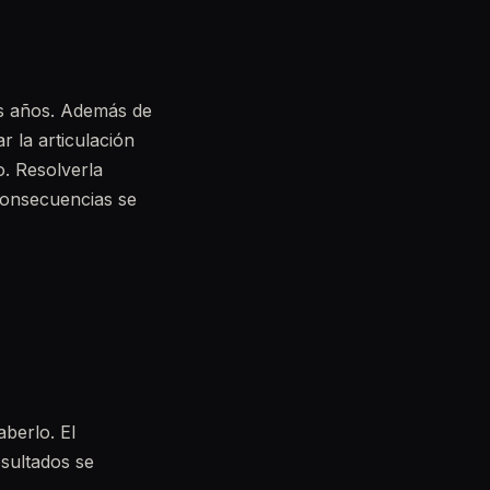
os años. Además de
r la articulación
o. Resolverla
consecuencias se
aberlo. El
esultados se