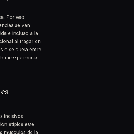
ta. Por eso,
encias se van
da e incluso a la
ional al tragar en
es o se cuela entre
de mi experiencia
 es
s incisivos
ión atípica este
os músculos de la