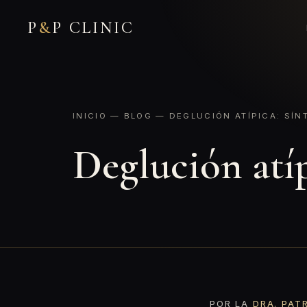
P
&
P CLINIC
INICIO
—
BLOG
— DEGLUCIÓN ATÍPICA: SÍN
Deglución atí
POR LA
DRA. PAT