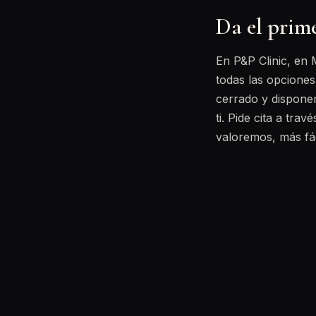
Da el prime
En P&P Clinic, en 
todas las opcione
cerrado y dispon
ti. Pide cita a tra
valoremos, más fác