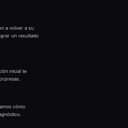
en a volver a su
ograr un resultado
ón inicial te
orpresas.
ervamos cómo
agnóstico.