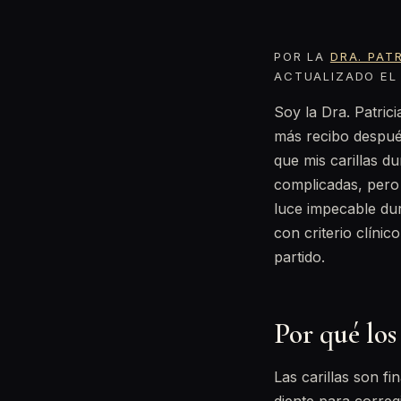
POR LA
DRA. PAT
ACTUALIZADO EL 
Soy la Dra. Patric
más recibo despué
que mis carillas du
complicadas, pero 
luce impecable dur
con criterio clínic
partido.
Por qué los
Las carillas son f