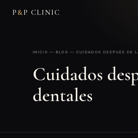
P
&
P CLINIC
INICIO
—
BLOG
— CUIDADOS DESPUÉS DE L
Cuidados despu
dentales