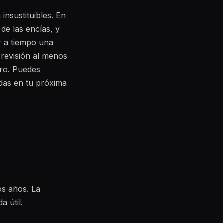
insustituibles. En
 de las encías, y
r a tiempo una
 revisión al menos
rro. Puedes
das en tu próxima
os años. La
a útil.