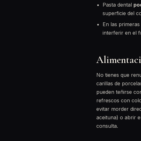
Pasta dental
po
superficie del c
En las primeras 
interferir en el
Alimentació
No tienes que renu
carillas de porcel
pueden teñirse con 
refrescos con col
evitar morder dire
aceituna) o abrir 
consulta.