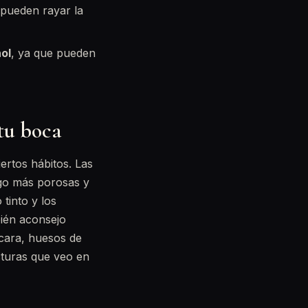
 pueden rayar la
ol
, ya que pueden
 tu boca
ertos hábitos. Las
lgo más porosas y
 tinto y los
ién aconsejo
scara, huesos de
cturas que veo en