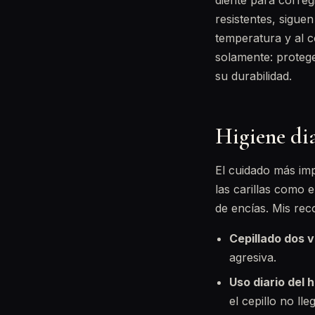
diente para correg
resistentes, sigue
temperatura y al c
solamente: proteg
su durabilidad.
Higiene dia
El cuidado más imp
las carillas como 
de encías. Mis re
Cepillado dos v
agresiva.
Uso diario del h
el cepillo no lle