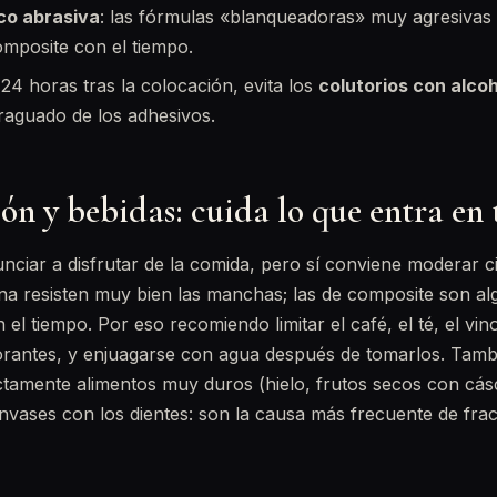
co abrasiva
: las fórmulas «blanqueadoras» muy agresivas
omposite con el tiempo.
24 horas tras la colocación, evita los
colutorios con alcoh
 fraguado de los adhesivos.
n y bebidas: cuida lo que entra en
nciar a disfrutar de la comida, pero sí conviene moderar ci
ana resisten muy bien las manchas; las de composite son a
el tiempo. Por eso recomiendo limitar el café, el té, el vino
orantes, y enjuagarse con agua después de tomarlos. Tamb
ctamente alimentos muy duros (hielo, frutos secos con cá
envases con los dientes: son la causa más frecuente de fra