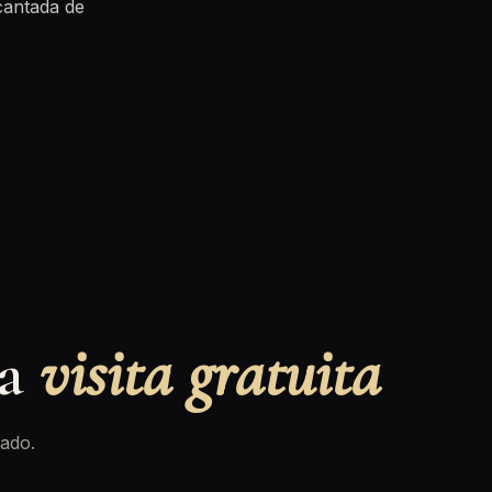
cantada de
na
visita gratuita
ado.