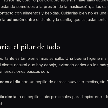
ir su forma, color o posición. Aunque los materiales actua
n estando sometidos a la presión de la masticación, a los c
ontacto con alimentos y bebidas. Cuidarlas bien no es una 
e la
adhesión
entre el diente y la carilla, que es justamente
ria: el pilar de todo
ortante es también el más sencillo. Una buena higiene man
el diente natural que hay debajo, evitando caries en los m
comendaciones básicas son:
eces al día
con un cepillo de cerdas suaves o medias, sin 
ilo dental
o de cepillos interproximales para limpiar entre 
ga.