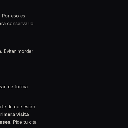
. Por eso es
ara conservarlo.
. Evitar morder
izan de forma
arte de que están
rimera visita
meses
. Pide tu cita