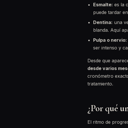
Esmalte:
es la c
puede tardar en
Dentina:
una ve
blanda. Aquí apa
Pulpa o nervio:
ser intenso y c
Desde que aparece 
desde varios mes
cronómetro exacto,
tratamiento.
¿Por qué un
El ritmo de progre