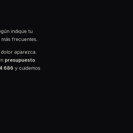
egún indique tu
s más frecuentes.
 dolor aparezca.
on
presupuesto
44 686
y cuidemos