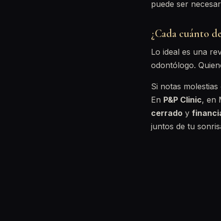
puede ser necesari
¿Cada cuánto de
Lo ideal es una re
odontólogo. Quiene
Si notas molestias
En
P&P Clinic
, en 
cerrado
y
financ
juntos de tu sonris