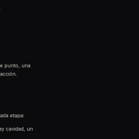
.
se punto, una
racción.
cada etapa:
hay cavidad, un