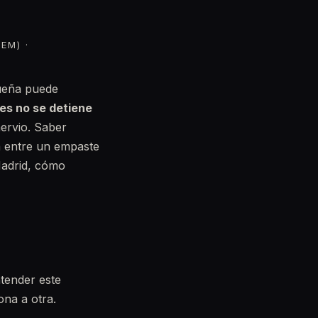
EM) ·
queña puede
ies no se detiene
nervio. Saber
a entre un empaste
Madrid, cómo
ntender este
ona a otra.