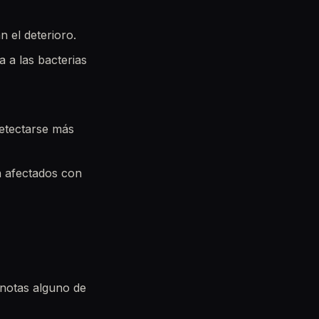
n el deterioro.
 a las bacterias
detectarse más
n afectados con
 notas alguno de