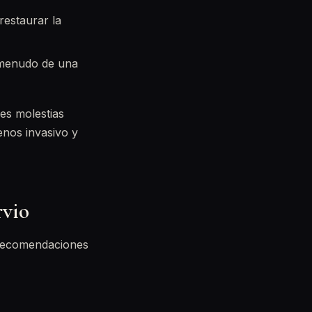
estaurar la
a menudo de una
es molestias
enos invasivo y
rvio
s recomendaciones