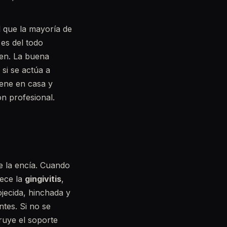
l que la mayoría de
es del todo
ien. La buena
 si se actúa a
iene en casa y
n profesional.
e la encía. Cuando
rece la
gingivitis
,
ojecida, hinchada y
ntes. Si no se
ruye el soporte