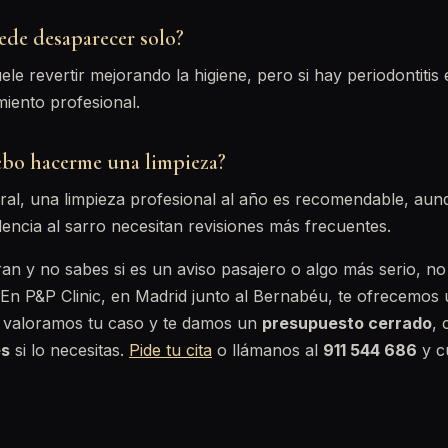
ede desaparecer solo?
suele revertir mejorando la higiene, pero si hay periodontitis 
miento profesional.
bo hacerme una limpieza?
l, una limpieza profesional al año es recomendable, aun
encia al sarro necesitan revisiones más frecuentes.
ran y no sabes si es un aviso pasajero o algo más serio, no
En P&P Clinic, en Madrid junto al Bernabéu, te ofrecemos
 valoramos tu caso y te damos un
presupuesto cerrado
,
es
si lo necesitas.
Pide tu cita
o llámanos al
911 544 686
y cu