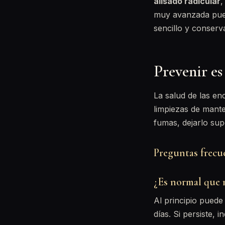
alisado radicular
,
muy avanzada pued
sencillo y conserv
Prevenir es
La salud de las en
limpiezas de mante
fumas, dejarlo su
Preguntas frecu
¿Es normal que m
Al principio pued
días. Si persiste, 