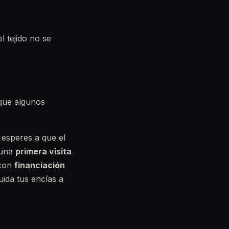
el tejido no se
que algunos
 esperes a que el
 una
primera visita
 con
financiación
ida tus encías a