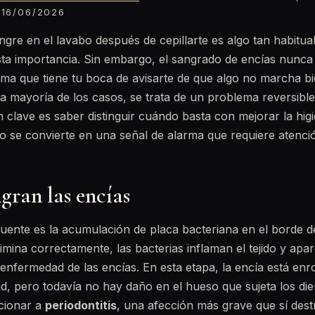
16/06/2026
gre en el lavabo después de cepillarte es algo tan habitua
sta importancia. Sin embargo, el sangrado de encías nunca 
rma que tiene tu boca de avisarte de que algo no marcha b
 la mayoría de los casos, se trata de un problema reversible
n clave es saber distinguir cuándo basta con mejorar la hig
 se convierte en una señal de alarma que requiere atenció
gran las encías
uente es la acumulación de placa bacteriana en el borde d
limina correctamente, las bacterias inflaman el tejido y apa
la enfermedad de las encías. En esta etapa, la encía está enr
ad, pero todavía no hay daño en el hueso que sujeta los die
ucionar a
periodontitis
, una afección más grave que sí dest