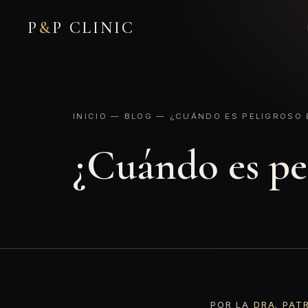
P
&
P CLINIC
INICIO
—
BLOG
— ¿CUÁNDO ES PELIGROSO 
¿Cuándo es pel
POR LA
DRA. PAT