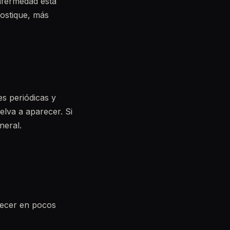
enfermedad está
ostique, más
es periódicas y
elva a aparecer. Si
neral.
recer en pocos