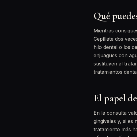
Qué puedes
Mientras consigues
Cepíllate dos vece
hilo dental o los c
enjuagues con agua
sustituyen al trat
tratamientos denta
El papel de
En la consulta val
gingivales y, si e
tratamiento más ha