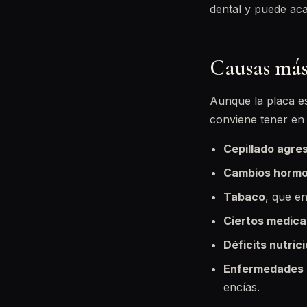
dental y puede ac
Causas más 
Aunque la placa e
conviene tener en
Cepillado agre
Cambios hormo
Tabaco
, que e
Ciertos medic
Déficits nutric
Enfermedades 
encías.