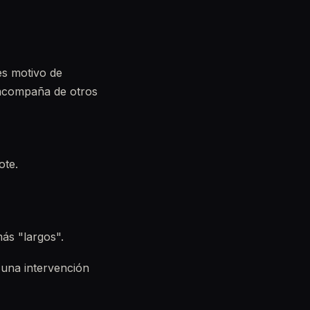
es motivo de
 acompaña de otros
ote.
más "largos".
 una intervención