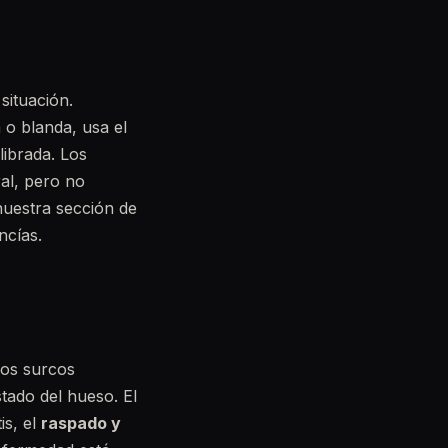
situación.
 o blanda, usa el
librada. Los
al, pero no
nuestra sección de
ncías.
los surcos
stado del hueso. El
is, el
raspado y