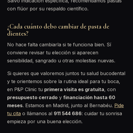
Salvo indicación específica, recomendamos pastas
con flúor por su respaldo científico.
¿Cada cuánto debo cambiar de pasta de
dientes?
No hace falta cambiarla si te funciona bien. Sí
conviene revisar tu elección si aparecen
sensibilidad, sangrado u otras molestias nuevas.
Si quieres que valoremos juntos tu salud bucodental
y te orientemos sobre la rutina ideal para tu boca,
en P&P Clinic tu
primera visita es gratuita
, con
presupuesto cerrado
y
financiación hasta 60
meses
. Estamos en Madrid, junto al Bernabéu.
Pide
tu cita
o llámanos al
911 544 686
: cuidar tu sonrisa
empieza por una buena elección.