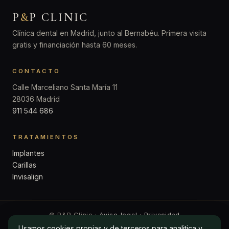
P
&
P CLINIC
Clínica dental en Madrid, junto al Bernabéu. Primera visita
gratis y financiación hasta 60 meses.
CONTACTO
Calle Marceliano Santa María 11
28036 Madrid
911 544 686
TRATAMIENTOS
Implantes
Carillas
Invisalign
© P&P Clinic ·
Aviso legal
·
Privacidad
Usamos cookies propias y de terceros para analitica y
Usamos cookies propias y de terceros para analitica y