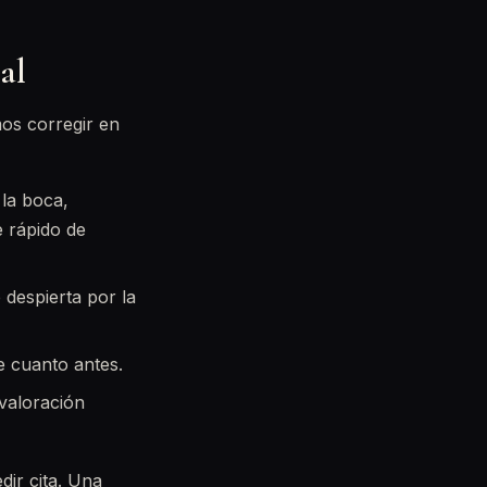
al
mos corregir en
 la boca,
 rápido de
 despierta por la
e cuanto antes.
 valoración
dir cita. Una