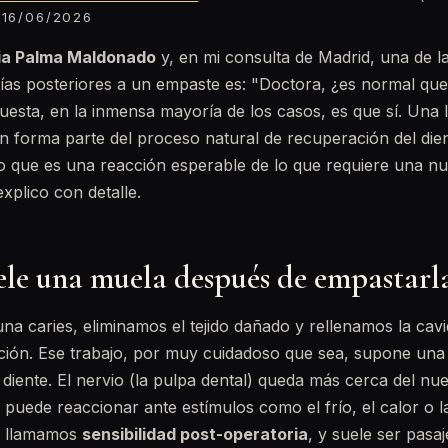
16/06/2026
cia Palma Maldonado
y, en mi consulta de Madrid, una de l
ías posteriores a un empaste es: "Doctora, ¿es normal qu
uesta, en la inmensa mayoría de los casos, es que sí. Una li
n forma parte del proceso natural de recuperación del die
lo que es una reacción esperable de lo que requiere una nu
explico con detalle.
ele una muela después de empastarl
a caries, eliminamos el tejido dañado y rellenamos la cav
ación. Ese trabajo, por muy cuidadoso que sea, supone un
 diente. El nervio (la pulpa dental) queda más cerca del nue
 puede reaccionar ante estímulos como el frío, el calor o l
ue llamamos
sensibilidad post-operatoria
, y suele ser pasaj