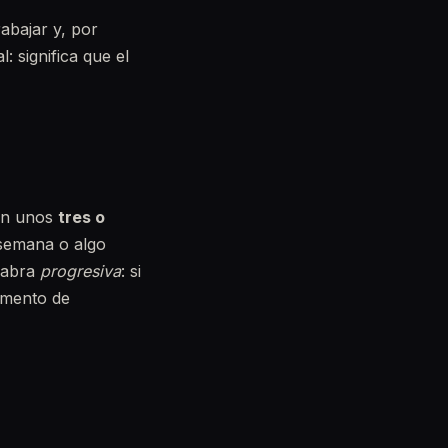
abajar y, por
: significa que el
 en unos
tres o
semana o algo
alabra
progresiva
: si
omento de