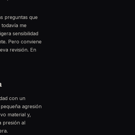
as preguntas que
e todavía me
gera sensibilidad
nte. Pero conviene
eva revisión. En
a
idad con un
a pequeña agresión
vo material y,
a presión al
era.