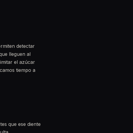
ermiten detectar
que lleguen al
imitar el azúcar
icamos tiempo a
ntes que ese diente
ulta.