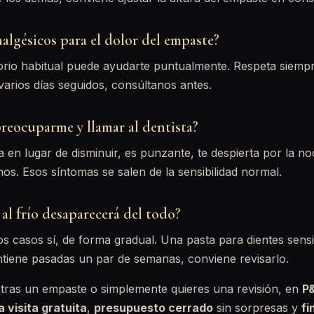
algésicos para el dolor del empaste?
torio habitual puede ayudarte puntualmente. Respeta siempre
varios días seguidos, consúltanos antes.
eocuparme y llamar al dentista?
a en lugar de disminuir, es punzante, te despierta por la n
nos. Esos síntomas se salen de la sensibilidad normal.
 al frío desaparecerá del todo?
os casos sí, de forma gradual. Una pasta para dientes sensi
ntiene pasadas un par de semanas, conviene revisarlo.
s tras un empaste o simplemente quieres una revisión, en
P&
 visita gratuita
,
presupuesto cerrado
sin sorpresas y
fi