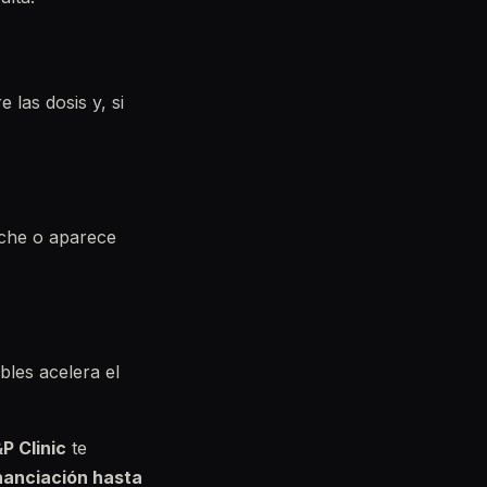
 las dosis y, si
oche o aparece
bles acelera el
P Clinic
te
nanciación hasta