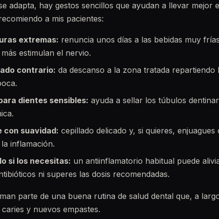
 se adapta, hay gestos sencillos que ayudan a llevar mejor 
recomiendo a mis pacientes:
uras extremas:
renuncia unos días a las bebidas muy frías
 más estimulan el nervio.
lado contrario:
da descanso a la zona tratada repartiendo l
boca.
para dientes sensibles:
ayuda a sellar los túbulos dentinar
ica.
e con suavidad:
cepillado delicado y, si quieres, enjuagues 
 la inflamación.
o si los necesitas:
un antiinflamatorio habitual puede aliv
tibióticos ni superes las dosis recomendadas.
man parte de una buena rutina de salud dental que, a largo
caries y nuevos empastes.