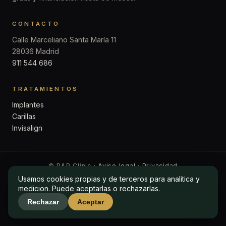
CONTACTO
Calle Marceliano Santa María 11
28036 Madrid
911 544 686
TRATAMIENTOS
Implantes
Carillas
Invisalign
© P&P Clinic ·
Aviso legal
·
Privacidad
Usamos cookies propias y de terceros para analitica y
Usamos cookies propias y de terceros para analitica y
medicion. Puede aceptarlas o rechazarlas.
medicion. Puede aceptarlas o rechazarlas.
Rechazar
Rechazar
Aceptar
Aceptar