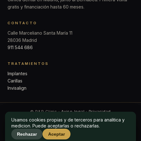
gratis y financiación hasta 60 meses.
CONTACTO
Calle Marceliano Santa María 11
28036 Madrid
911 544 686
TRATAMIENTOS
Implantes
Carillas
Invisalign
© P&P Clinic ·
Aviso legal
·
Privacidad
Usamos cookies propias y de terceros para analitica y
Usamos cookies propias y de terceros para analitica y
medicion. Puede aceptarlas o rechazarlas.
medicion. Puede aceptarlas o rechazarlas.
Rechazar
Rechazar
Aceptar
Aceptar