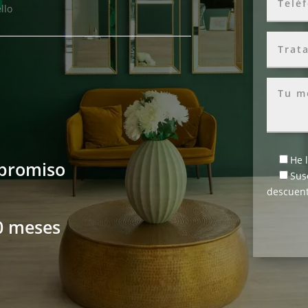
llo
He 
mpromiso
Sus
descuent
0 meses