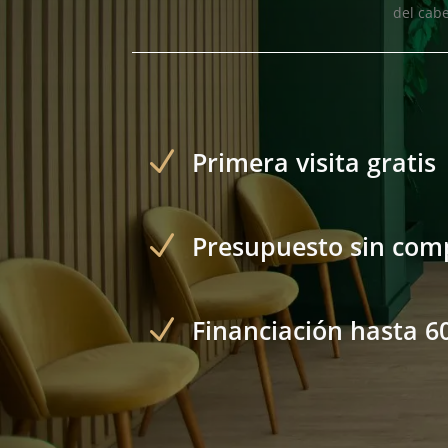
del cabe
N
Primera visita gratis
N
Presupuesto sin co
N
Financiación hasta 6